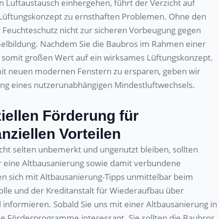
Luftaustausch einhergehen, führt der Verzicht auf
s Lüftungskonzept zu ernsthaften Problemen. Ohne den
 Feuchteschutz nicht zur sicheren Vorbeugung gegen
lbildung. Nachdem Sie die Baubros im Rahmen einer
r somit großen Wert auf ein wirksames Lüftungskonzept.
 neuen modernen Fenstern zu ersparen, geben wir
tung eines nutzerunabhängigen Mindestluftwechsels.
ellen Förderung für
nziellen Vorteilen
icht selten unbemerkt und ungenutzt bleiben, sollten
ür eine Altbausanierung sowie damit verbundene
nen sich mit Altbausanierung-Tipps unmittelbar beim
lle und der Kreditanstalt für Wiederaufbau über
 informieren. Sobald Sie uns mit einer Altbausanierung in
le Förderprogramme interessant. Sie sollten die Baubros