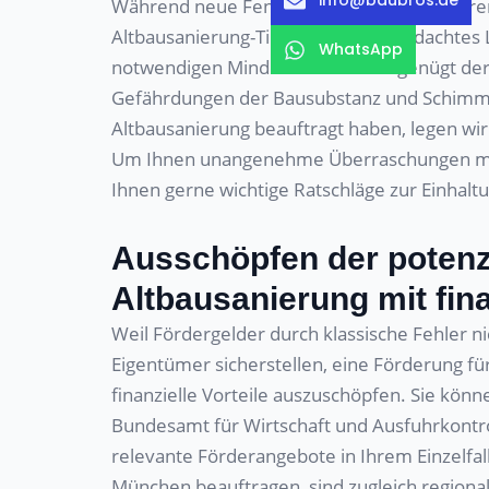
Während neue Fenster mit einem geringeren 
Altbausanierung-Tipps für ein durchdachte
WhatsApp
notwendigen Mindestluftwechsel genügt der
Gefährdungen der Bausubstanz und Schimme
Altbausanierung beauftragt haben, legen wi
Um Ihnen unangenehme Überraschungen mit
Ihnen gerne wichtige Ratschläge zur Einhal
Ausschöpfen der potenzi
Altbausanierung mit fina
Weil Fördergelder durch klassische Fehler n
Eigentümer sicherstellen, eine Förderung f
finanzielle Vorteile auszuschöpfen. Sie kön
Bundesamt für Wirtschaft und Ausfuhrkontro
relevante Förderangebote in Ihrem Einzelfall
München beauftragen, sind zugleich regiona